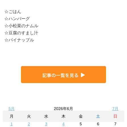
☆ごはん
☆ハンバーグ
☆小松菜のナムル
☆豆腐のすまし汁
☆パイナップル
5月
2026年6月
7月
月
火
水
木
金
土
日
1
2
3
4
5
6
7