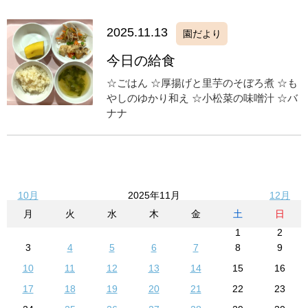
2025.11.13
園だより
今日の給食
☆ごはん ☆厚揚げと里芋のそぼろ煮 ☆も
やしのゆかり和え ☆小松菜の味噌汁 ☆バ
ナナ
10月
2025年11月
12月
月
火
水
木
金
土
日
1
2
3
4
5
6
7
8
9
10
11
12
13
14
15
16
17
18
19
20
21
22
23