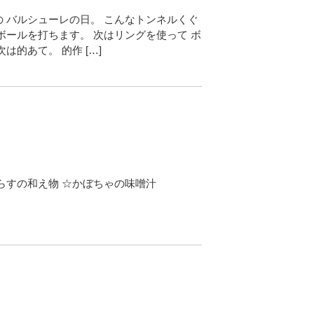
 バルシューレの日。 こんなトンネルくぐ
ボールを打ちます。 次はリングを使って ボ
は的あて。 的作 […]
らすの和え物 ☆かぼちゃの味噌汁