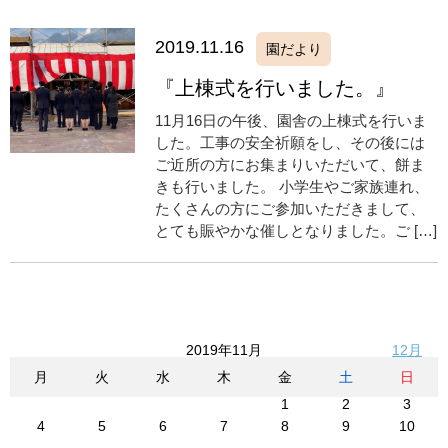
2019.11.16
園だより
『上棟式を行いました。』
11月16日の午後、園舎の上棟式を行いま
した。工事の安全祈願をし、その後には
ご近所の方にお集まりいただいて、餅ま
きも行いました。 小学生やご家族連れ、
たくさんの方にご参加いただきまして、
とても賑やかな催しとなりました。ご […]
2019年11月
12月
月
火
水
木
金
土
日
1
2
3
4
5
6
7
8
9
10